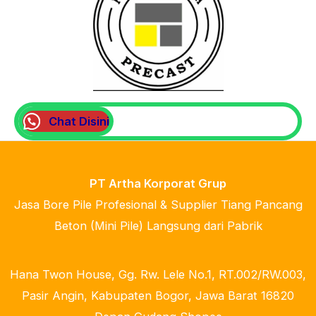
Chat Disini
PT Artha Korporat Grup
Jasa Bore Pile Profesional & Supplier Tiang Pancang
Beton (Mini Pile) Langsung dari Pabrik
Hana Twon House, Gg. Rw. Lele No.1, RT.002/RW.003,
Pasir Angin, Kabupaten Bogor, Jawa Barat 16820