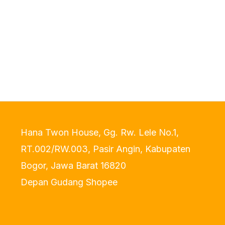
Hana Twon House, Gg. Rw. Lele No.1,
RT.002/RW.003, Pasir Angin, Kabupaten
Bogor, Jawa Barat 16820
Depan Gudang Shopee