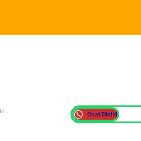
ni :
Chat Disini