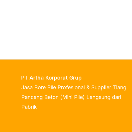
PT Artha Korporat Grup
Jasa Bore Pile Profesional & Supplier Tiang
Pancang Beton (Mini Pile) Langsung dari
Pabrik