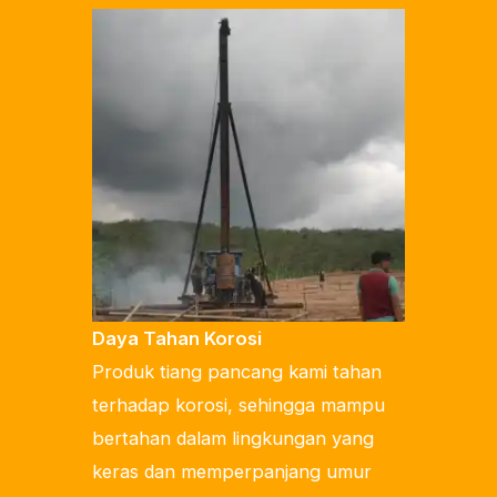
Daya Tahan Korosi
Produk tiang pancang kami tahan
terhadap korosi, sehingga mampu
bertahan dalam lingkungan yang
keras dan memperpanjang umur