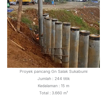
Proyek pancang Gn Salak Sukabumi
Jumlah : 244 titik
Kedalaman : 15 m
Total : 3.660 m¹