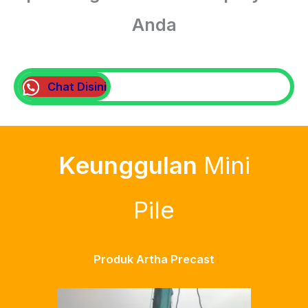
Anda
Chat Disini
Keunggulan
Mini
Pile
Produk Artha Precast